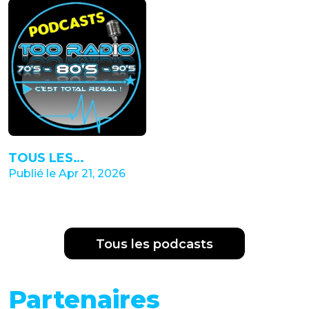
TOUS LES
PODCASTS De TOO
Publié le Apr 21, 2026
RADIO 70-80-90s En
Cliquant Sur
Https://hearthis.at/tooradio80s/
Tous les podcasts
Partenaires