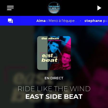
notes
play_arrow
question_answer
Aima :
Merci à l'équipe .
-
stephane patry :
EN DIRECT
RIDE LIKE THE WIND
EAST SIDE BEAT