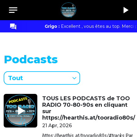
notes
play_arrow
question_answer
Grigo :
Excellent , vous êtes au top. Merci p
Podcasts
Tout
TOUS LES PODCASTS de TOO
RADIO 70-80-90s en cliquant
play_arrow
sur
https://hearthis.at/tooradio80s/
21 Apr, 2026
https://hearthis.at/tooradio80s/#tracks
Par