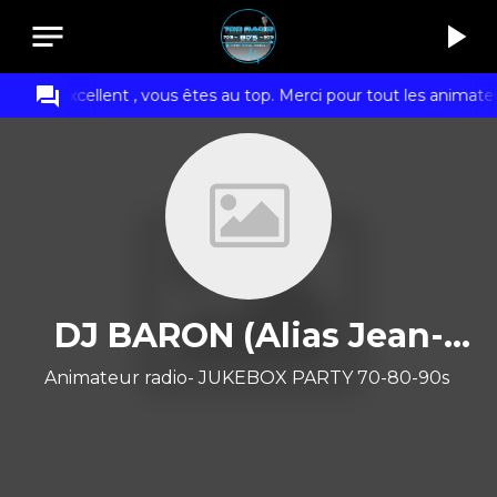
notes
play_arrow
question_answer
Grigo :
Excellent , vous êtes au top. Merci pour tout les animate
DJ BARON (Alias Jean-
Paul)
Animateur radio- JUKEBOX PARTY 70-80-90s