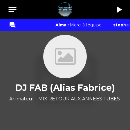
notes
play_arrow
question_answer
Aima :
Merci à l'équipe .
-
stephan
DJ FAB (Alias Fabrice)
Animateur - MIX RETOUR AUX ANNEES TUBES