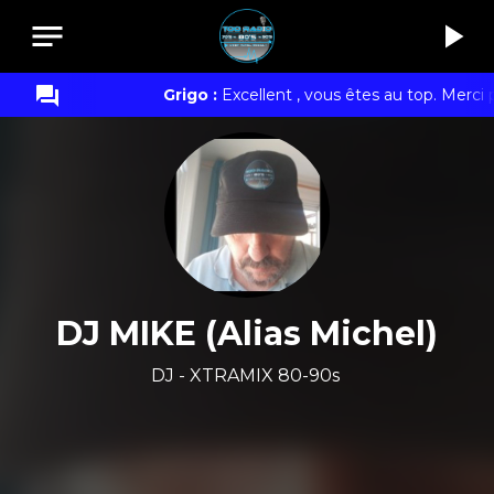
notes
play_arrow
question_answer
Grigo :
Excellent , vous êtes au top. Merci 
DJ MIKE (Alias Michel)
DJ - XTRAMIX 80-90s