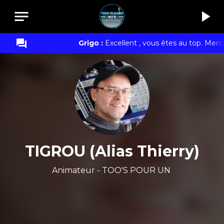
notes
play_arrow
question_answer
Grigo :
Excellent , vous êtes au top. Merci
TIGROU (Alias Thierry)
Animateur - TOO'S POUR UN